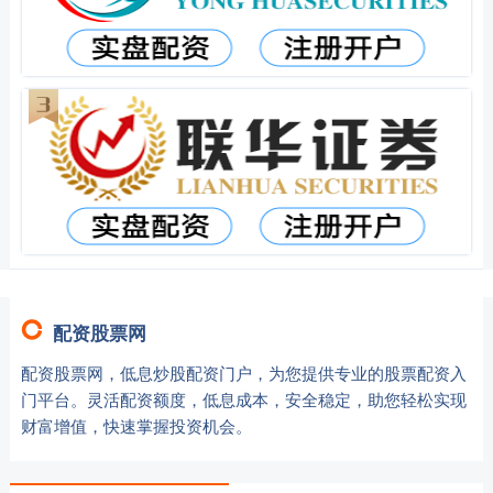
配资股票网
配资股票网，低息炒股配资门户，为您提供专业的股票配资入
门平台。灵活配资额度，低息成本，安全稳定，助您轻松实现
财富增值，快速掌握投资机会。