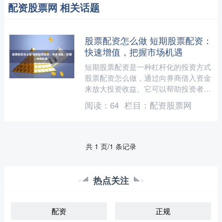
配资股票网 相关话题
股票配资怎么做 短期股票配资：
快速增值，把握市场机遇
短期股票配资是一种杠杆化的投资方式
股票配资怎么做，通过向券商借入资金
来放大投资收益。它可以帮助投资者在
短时间内快速增值，把握市场机遇。
阅读：
64
栏目：
配资股票网
配资公司提供资金杠杆，允....
共 1 页/1 条记录
热点关注
配资
正规