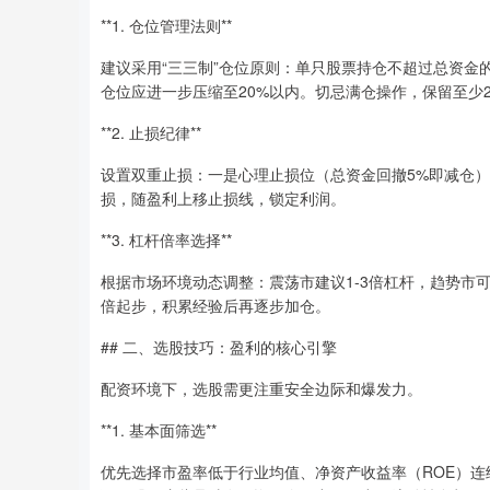
**1. 仓位管理法则**
建议采用“三三制”仓位原则：单只股票持仓不超过总资金
仓位应进一步压缩至20%以内。切忌满仓操作，保留至少
**2. 止损纪律**
设置双重止损：一是心理止损位（总资金回撤5%即减仓
损，随盈利上移止损线，锁定利润。
**3. 杠杆倍率选择**
根据市场环境动态调整：震荡市建议1-3倍杠杆，趋势市可
倍起步，积累经验后再逐步加仓。
## 二、选股技巧：盈利的核心引擎
配资环境下，选股需更注重安全边际和爆发力。
**1. 基本面筛选**
优先选择市盈率低于行业均值、净资产收益率（ROE）连续