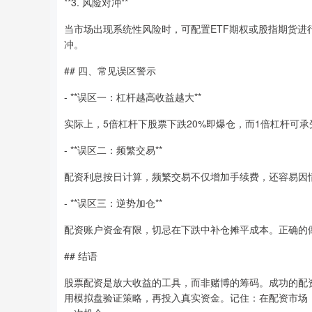
**3. 风险对冲**
当市场出现系统性风险时，可配置ETF期权或股指期货
冲。
## 四、常见误区警示
- **误区一：杠杆越高收益越大**
实际上，5倍杠杆下股票下跌20%即爆仓，而1倍杠杆可承
- **误区二：频繁交易**
配资利息按日计算，频繁交易不仅增加手续费，还容易因
- **误区三：逆势加仓**
配资账户资金有限，切忌在下跌中补仓摊平成本。正确的
## 结语
股票配资是放大收益的工具，而非赌博的筹码。成功的配
用模拟盘验证策略，再投入真实资金。记住：在配资市场