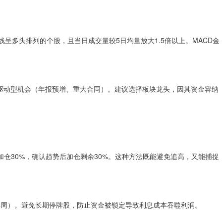
均线呈多头排列的个股，且当日成交量较5日均量放大1.5倍以上。MACD金
件驱动型机会（年报预增、重大合同）。建议选择板块龙头，因其资金容纳
加仓30%，确认趋势后加仓剩余30%。这种方法既能避免追高，又能捕捉
4周）。避免长期停牌股，防止资金被锁定导致利息成本吞噬利润。