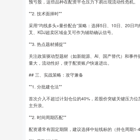
预亏股，这些品种在配资平仓压力下易出现流动性危机。
**2. 技术面择时**
采用“均线多头+量价配合”策略：选择5日、10日、20日
叉、KDJ超卖区域金叉可作为辅助确认信号。
**3. 热点题材捕捉**
关注政策驱动型题材（如新能源、AI、国产替代）和事
量大，流动性好，便于配资账户快速进出。
## 三、实战策略：攻守兼备
**1. 分批建仓法**
首次介入不超过计划仓位的40%，若股价突破关键压力位
主升浪。
**2. 时间周期匹配**
配资通常有固定期限，建议选择中短线标的（持仓周期1-