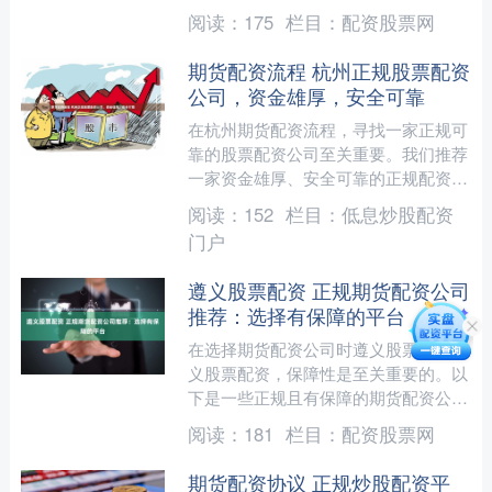
资入门平台，如何选择正规、安全的平
阅读：
175
栏目：
配资股票网
台成为投资者关注的焦点。特....
期货配资流程 杭州正规股票配资
公司，资金雄厚，安全可靠
在杭州期货配资流程，寻找一家正规可
靠的股票配资公司至关重要。我们推荐
一家资金雄厚、安全可靠的正规配资公
司，为您提供专业的配资服务。 推荐
阅读：
152
栏目：
低息炒股配资
股票配资平台至关重要。选....
门户
遵义股票配资 正规期货配资公司
推荐：选择有保障的平台
在选择期货配资公司时遵义股票配资遵
义股票配资，保障性是至关重要的。以
下是一些正规且有保障的期货配资公司
推荐： 耒阳股票配资平台经过严格监
阅读：
181
栏目：
配资股票网
管，拥有完善的风控体系。....
期货配资协议 正规炒股配资平