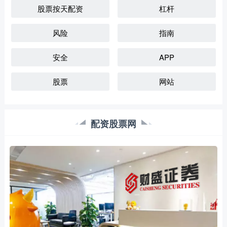
股票按天配资
杠杆
风险
指南
安全
APP
股票
网站
配资股票网