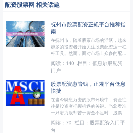
配资股票网 相关话题
抚州市股票配资正规平台推荐指
南
在抚州市，随着股票市场的活跃，越来
越多的投资者开始关注股票配资这一杠
杆工具。然而，面对市场上众多的配资
平台，如何选择正规、安全的平台成为
阅读：
140
栏目：
低息炒股配资
投资者最关心的问题。本文....
门户
股票配资惠管钱，正规平台低息
快捷
在当今瞬息万变的股市环境中，资金往
往是投资者把握机遇的关键。当您看准
一只潜力股却苦于资金不足时，股票配
资便成为放大收益的有效途径。然而，
阅读：
70
栏目：
股票配资入门平
面对市场上琳琅满目的配资....
台