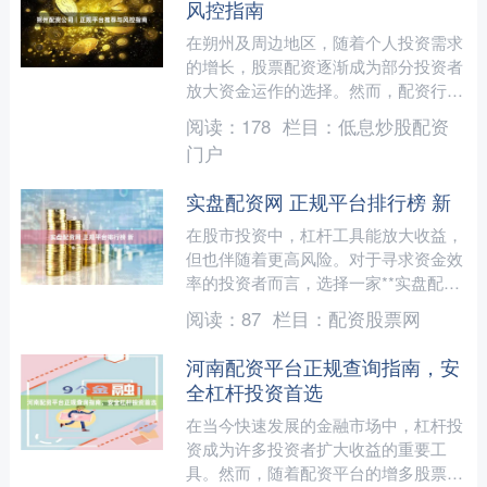
风控指南
在朔州及周边地区，随着个人投资需求
的增长，股票配资逐渐成为部分投资者
放大资金运作的选择。然而，配资行业
鱼龙混杂，如何筛选正规平台、规避风
阅读：
178
栏目：
低息炒股配资
险，是每位投资者必须掌握....
门户
实盘配资网 正规平台排行榜 新
在股市投资中，杠杆工具能放大收益，
但也伴随着更高风险。对于寻求资金效
率的投资者而言，选择一家**实盘配资
网 正规平台**至关重要。随着市场监管
阅读：
87
栏目：
配资股票网
趋严，2025年的....
河南配资平台正规查询指南，安
全杠杆投资首选
在当今快速发展的金融市场中，杠杆投
资成为许多投资者扩大收益的重要工
具。然而，随着配资平台的增多股票配