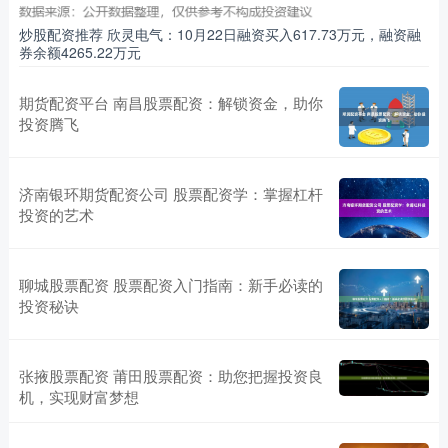
炒股配资推荐 欣灵电气：10月22日融资买入617.73万元，融资融
券余额4265.22万元
期货配资平台 南昌股票配资：解锁资金，助你
投资腾飞
济南银环期货配资公司 股票配资学：掌握杠杆
投资的艺术
聊城股票配资 股票配资入门指南：新手必读的
投资秘诀
张掖股票配资 莆田股票配资：助您把握投资良
机，实现财富梦想