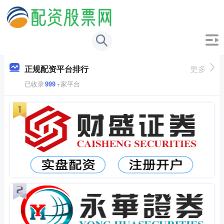
正规配资平台排行
更多
已收录
999
+家平台