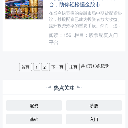
台，助你轻松掘金股市
在当今快节奏的金融市场中期货配资协
议，炒股配资已成为投资者放大收益、
提升投资效率的重要手段。然而，选择
正规可靠的炒股配资平台至关重要，因
阅读：
156
栏目：
股票配资入门
为它直接关系到投资者的资....
平台
共
2
页
13
条记录
首页
1
2
下一页
末页
热点关注
配资
炒股
基础
入门