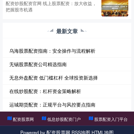
配资炒股配资官网 线上股票配资：放大收益，
把握股市机遇
最新文章
乌海股票配资指南：安全操作与流程解析
无锡股票配资公司精选指南
无息外盘配资 低门槛杠杆 全球投资新选择
在线炒股配资：杠杆资金策略解析
运城期货配资：正规平台与风控要点指南
配资股票网
低息炒股配资门户
股票配资入门平台
Powered by
配资股票网
RSS地图
HTML地图