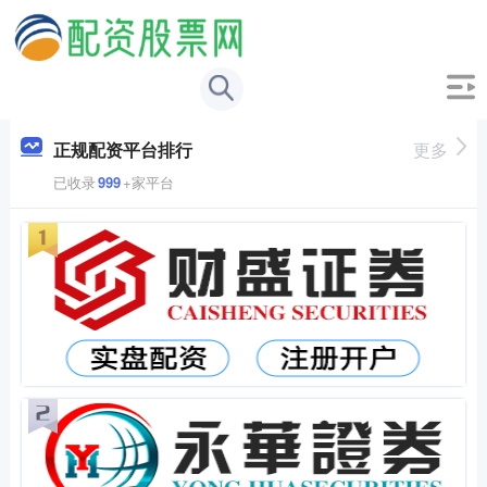
正规配资平台排行
更多
已收录
999
+家平台