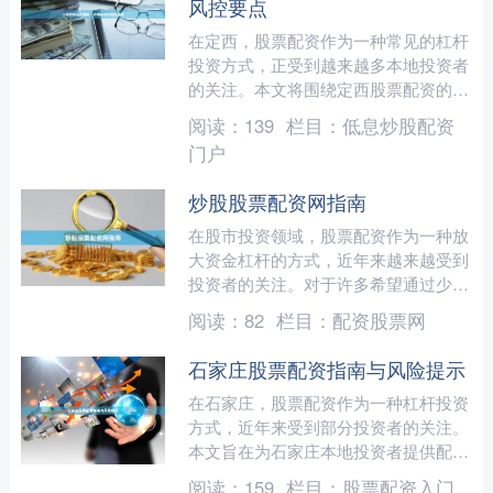
风控要点
在定西，股票配资作为一种常见的杠杆
投资方式，正受到越来越多本地投资者
的关注。本文将围绕定西股票配资的实
际操作流程与风险控制要点展开说明低
阅读：
139
栏目：
低息炒股配资
息炒股配资门户，帮助投资....
门户
炒股股票配资网指南
在股市投资领域，股票配资作为一种放
大资金杠杆的方式，近年来越来越受到
投资者的关注。对于许多希望通过少量
资金撬动更大收益的股民来说，炒股股
阅读：
82
栏目：
配资股票网
票配资网提供了一个便捷的....
石家庄股票配资指南与风险提示
在石家庄，股票配资作为一种杠杆投资
方式，近年来受到部分投资者的关注。
本文旨在为石家庄本地投资者提供配资
的基本操作指南，并重点提示其中潜在
阅读：
159
栏目：
股票配资入门