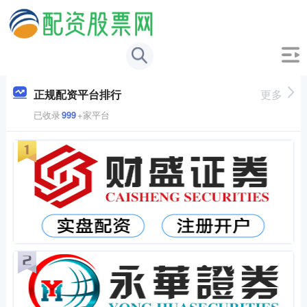
正规配资平台排行
更多
已收录
999
+家平台