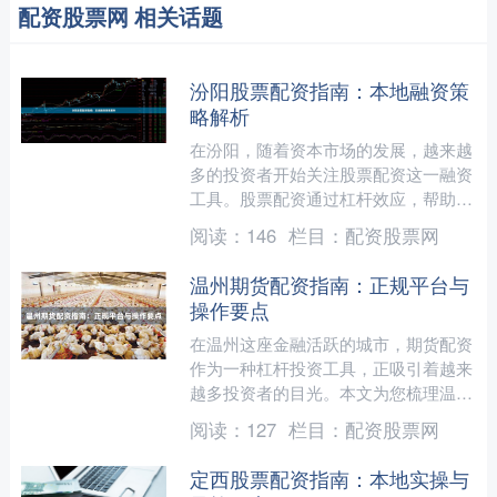
配资股票网 相关话题
汾阳股票配资指南：本地融资策
略解析
在汾阳，随着资本市场的发展，越来越
多的投资者开始关注股票配资这一融资
工具。股票配资通过杠杆效应，帮助投
资者放大资金规模，从而提升潜在收
阅读：
146
栏目：
配资股票网
益。然而，如何在本地环境中....
温州期货配资指南：正规平台与
操作要点
在温州这座金融活跃的城市，期货配资
作为一种杠杆投资工具，正吸引着越来
越多投资者的目光。本文为您梳理温州
期货配资的正规平台选择标准与核心操
阅读：
127
栏目：
配资股票网
作要点，帮助您在合规框架....
定西股票配资指南：本地实操与