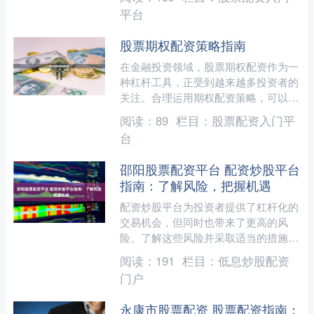
风险配资股票网，帮助您做....
平台
股票期权配资策略指南
在金融投资领域，股票期权配资作为一
种杠杆工具，正受到越来越多投资者的
关注。合理运用期权配资策略，可以在
控制风险的同时放大收益。本文将为您
阅读：
89
栏目：
股票配资入门平
系统解析股票期权配资的核....
台
邵阳股票配资平台 配资炒股平台
指南：了解风险，把握机遇
配资炒股平台为投资者提供了杠杆化的
交易机会，但同时也带来了更高的风
险。了解这些风险并采取适当的措施至
关重要。 配资炒股是指通过向配资公
阅读：
191
栏目：
低息炒股配资
司借钱来炒股。配资公司会根....
门户
永康市股票配资 股票配资指南：