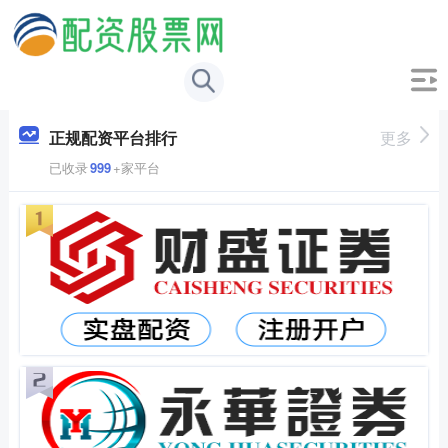
正规配资平台排行
更多
已收录
999
+家平台