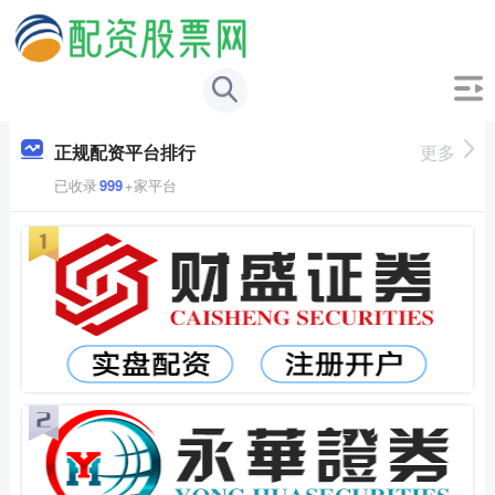
正规配资平台排行
更多
已收录
999
+家平台