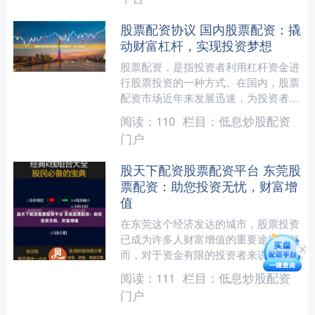
股票配资协议 国内股票配资：撬
动财富杠杆，实现投资梦想
股票配资，是指投资者利用杠杆资金进
行股票投资的一种方式。在国内，股票
配资市场近年来发展迅速，为投资者提
供了撬动财富杠杆、实现投资梦想的机
阅读：
110
栏目：
低息炒股配资
会。 选择受正规监管机构....
门户
股天下配资股票配资平台 东莞股
票配资：助您投资无忧，财富增
值
在东莞这个经济发达的城市，股票投资
已成为许多人财富增值的重要途径。然
而，对于资金有限的投资者来说，股票
配资无疑是助力投资的利器。 配资杠
阅读：
111
栏目：
低息炒股配资
杆灵活，投资者可根据自身....
门户