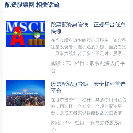
配资股票网 相关话题
股票配资惠管钱，正规平台低息
快捷
在当今瞬息万变的股市环境中，资金往
往是投资者把握机遇的关键。当您看准
一只潜力股却苦于资金不足时，股票配
资便成为放大收益的有效途径。然而，
阅读：
70
栏目：
股票配资入门平
面对市场上琳琅满目的配资....
台
股票配资惠管钱，安全杠杆首选
平台
在股市投资中，杠杆工具的使用日益普
遍，而选择一个安全、合规的配资平
台，是投资者实现稳健收益的重要前
提。**惠管钱**作为业内知名的股票配
阅读：
92
栏目：
低息炒股配资门
资平台，始终坚持以用户资....
户