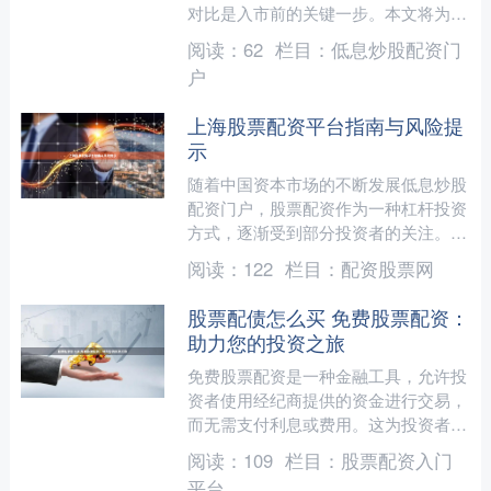
对比是入市前的关键一步。本文将为您
详细梳理在上海开通股票账户的完整步
阅读：
62
栏目：
低息炒股配资门
骤，并对比主流券商的佣金....
户
上海股票配资平台指南与风险提
示
随着中国资本市场的不断发展低息炒股
配资门户，股票配资作为一种杠杆投资
方式，逐渐受到部分投资者的关注。上
海作为金融中心，汇聚了众多配资平
阅读：
122
栏目：
配资股票网
台。本文将为您梳理上海股票....
股票配债怎么买 免费股票配资：
助力您的投资之旅
免费股票配资是一种金融工具，允许投
资者使用经纪商提供的资金进行交易，
而无需支付利息或费用。这为投资者提
供了放大其投资组合的潜力，同时降低
阅读：
109
栏目：
股票配资入门
风险。 1. 证券公司股....
平台