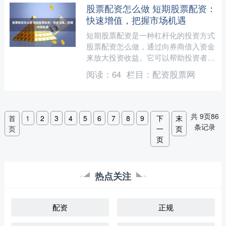
股票配资怎么做 短期股票配资：
快速增值，把握市场机遇
短期股票配资是一种杠杆化的投资方式
股票配资怎么做，通过向券商借入资金
来放大投资收益。它可以帮助投资者在
短时间内快速增值，把握市场机遇。
阅读：
64
栏目：
配资股票网
配资公司提供资金杠杆，允....
共
9
页
86
首
1
2
3
4
5
6
7
8
9
下
末
条记录
页
一
页
页
热点关注
配资
正规