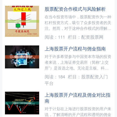
股票配资合作模式与风险解析
在当今投资市场中，股票配资作为一种
杠杆投资方式，吸引了众多投资者的关
注。然而，对于这种合作模式的理解和
风险把控，却是许多投资者容易忽视的
阅读：
111
栏目：
配资股票网
关键环节。本文将深入解析....
上海股票开户流程与佣金指南
对于许多希望参与中国资本市场的投资
者来说，上海证券交易所（简称“上交
所”）是首选之地。无论是主板、科创
板，还是日益活跃的ETF基金，了解清
阅读：
184
栏目：
股票配资入门
晰的开户流程和合理的佣....
平台
上海股票开户流程及佣金对比指
南
对于计划在上海进行股票投资的用户来
说，了解清晰的开户流程和透明的佣金