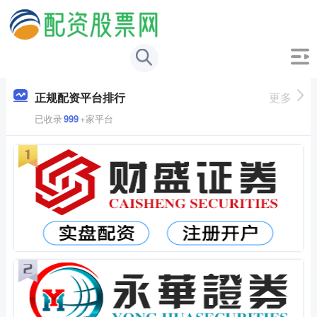
正规配资平台排行
更多
已收录
999
+家平台