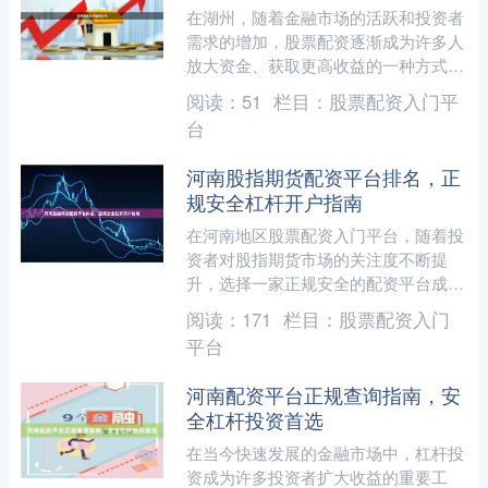
在湖州，随着金融市场的活跃和投资者
需求的增加，股票配资逐渐成为许多人
放大资金、获取更高收益的一种方式。
然而，面对市场上众多的配资公司，如
阅读：
51
栏目：
股票配资入门平
何挑选一家正规、安全、服....
台
河南股指期货配资平台排名，正
规安全杠杆开户指南
在河南地区股票配资入门平台，随着投
资者对股指期货市场的关注度不断提
升，选择一家正规安全的配资平台成为
众多交易者首要考虑的问题。本文将为
阅读：
171
栏目：
股票配资入门
您深入解析河南地区股指期货....
平台
河南配资平台正规查询指南，安
全杠杆投资首选
在当今快速发展的金融市场中，杠杆投
资成为许多投资者扩大收益的重要工