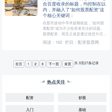
合百度收录的标题，均控制在以
内，并融入了“如何股票配资”这
个核心关键词：
在股市波动中寻求超额收益，“如何股
票配资”成为不少投资者关注的话题。
股票配资，简言之就是通过借贷方式放
大投资本金，以期获得更大收益。这种
阅读：
162
栏目：
配资股票网
金融工具如同一把双刃剑，....
共
3
页
27
条记录
首页
1
2
3
下一页
末页
热点关注
配资
炒股
入门
基础