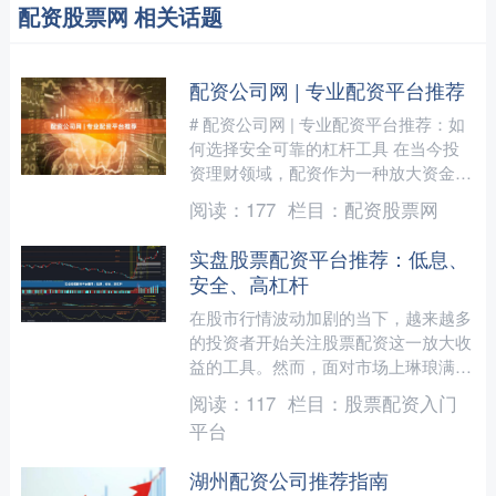
配资股票网 相关话题
配资公司网 | 专业配资平台推荐
# 配资公司网 | 专业配资平台推荐：如
何选择安全可靠的杠杆工具 在当今投
资理财领域，配资作为一种放大资金使
用效率的方式，正受到越来越多投资者
阅读：
177
栏目：
配资股票网
的关注。然而，面对....
实盘股票配资平台推荐：低息、
安全、高杠杆
在股市行情波动加剧的当下，越来越多
的投资者开始关注股票配资这一放大收
益的工具。然而，面对市场上琳琅满目
的配资平台，如何挑选一家兼具低息、
阅读：
117
栏目：
股票配资入门
安全与高杠杆优势的实盘平....
平台
湖州配资公司推荐指南