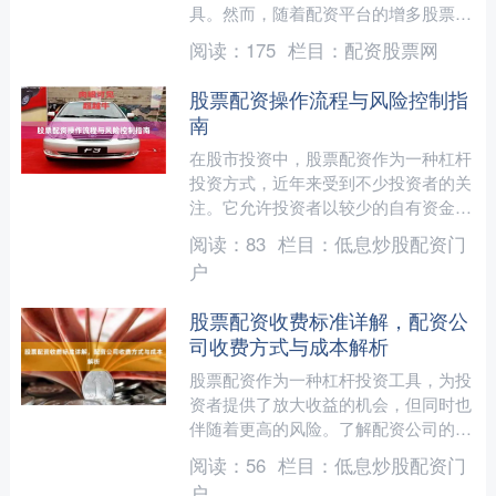
具。然而，随着配资平台的增多股票配
资入门平台，如何选择正规、安全的平
阅读：
175
栏目：
配资股票网
台成为投资者关注的焦点。特....
股票配资操作流程与风险控制指
南
在股市投资中，股票配资作为一种杠杆
投资方式，近年来受到不少投资者的关
注。它允许投资者以较少的自有资金撬
动更大规模的交易资金，从而放大收益
阅读：
83
栏目：
低息炒股配资门
潜力。然而股票配资入门平....
户
股票配资收费标准详解，配资公
司收费方式与成本解析
股票配资作为一种杠杆投资工具，为投
资者提供了放大收益的机会，但同时也
伴随着更高的风险。了解配资公司的收
费方式和成本结构，是投资者做出理性
阅读：
56
栏目：
低息炒股配资门
决策的关键一步。本文将详....
户