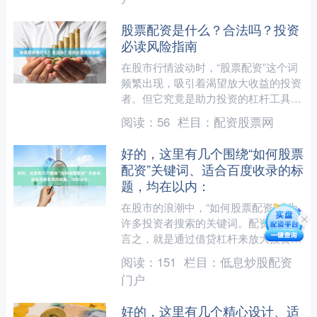
股票配资是什么？合法吗？投资
必读风险指南
在股市行情波动时，“股票配资”这个词
频繁出现，吸引着渴望放大收益的投资
者。但它究竟是助力投资的杠杆工具，
还是隐藏巨大风险的金融陷阱？本文将
阅读：
56
栏目：
配资股票网
为您全面解析股票配资入....
好的，这里有几个围绕“如何股票
配资”关键词、适合百度收录的标
题，均在以内：
在股市的浪潮中，“如何股票配资”成为
许多投资者搜索的关键词。配资，简而
言之，就是通过借贷杠杆来放大投资本
金，以期获取更高收益。它如同一把双
阅读：
151
栏目：
低息炒股配资
刃剑，既能撬动财富的杠....
门户
好的，这里有几个精心设计、适