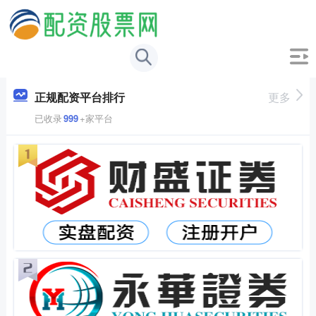
正规配资平台排行
更多
已收录
999
+家平台