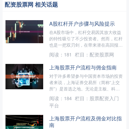
配资股票网 相关话题
A股杠杆开户步骤与风险提示
在A股市场中，杠杆交易因其放大收益
的特性吸引了不少投资者。然而，杠杆
也是一把双刃剑，在带来潜在高回报的
同时，也伴随着显著风险。本文将详细
阅读：
181
栏目：
配资股票网
介绍A股杠杆开户的基本步....
上海股票开户流程与佣金指南
对于许多希望参与中国资本市场的投资
者来说，上海证券交易所（简称“上交
所”）是首选之地。无论是主板、科创
板，还是日益活跃的ETF基金，了解清
阅读：
184
栏目：
股票配资入门
晰的开户流程和合理的佣....
平台
上海股票开户流程及佣金对比指
南