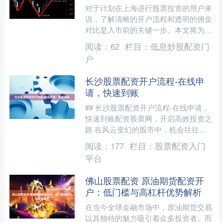
对于计划在上海进行股票投资的用户来
说，了解清晰的开户流程和透明的佣金
对比是入市前的关键一步。本文将为您
详细梳理在上海开通股票账户的完整步
阅读：
62
栏目：
低息炒股配资门
骤，并对比主流券商的佣金....
户
长沙股票配资开户流程-在线申
请，快速到账
## 长沙股票配资开户流程-在线申请，
快速到账配资股票网，开启高效投资之
路 在风云变幻的股市中，机会往往转
瞬即逝。对于长沙地区的投资者而言，
阅读：
177
栏目：
股票配资入门
能否在行情启动时迅速....
平台
佛山股票配资 原油期货配资开
户：低门槛与高杠杆优势解析
在当今全球金融市场中，原油期货交易
以其独特的魅力吸引着众多投资者。而