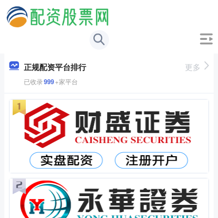
正规配资平台排行
更多
已收录
999
+家平台