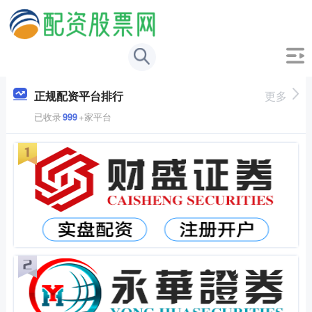
正规配资平台排行
更多
已收录
999
+家平台