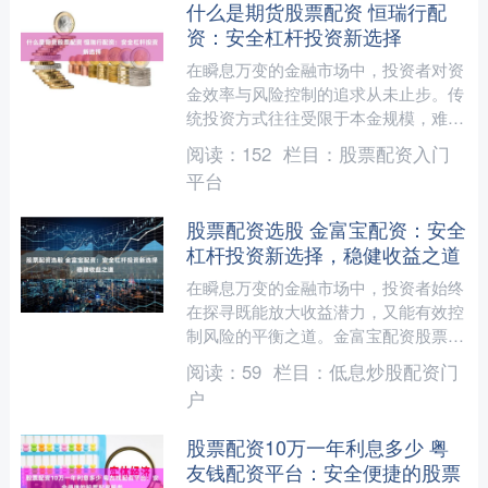
什么是期货股票配资 恒瑞行配
资：安全杠杆投资新选择
在瞬息万变的金融市场中，投资者对资
金效率与风险控制的追求从未止步。传
统投资方式往往受限于本金规模，难以
把握转瞬即逝的市场机遇。正是在这样
阅读：
152
栏目：
股票配资入门
的背景下，**恒瑞行配资....
平台
股票配资选股 金富宝配资：安全
杠杆投资新选择，稳健收益之道
在瞬息万变的金融市场中，投资者始终
在探寻既能放大收益潜力，又能有效控
制风险的平衡之道。金富宝配资股票配
资选股，以其对安全边际的坚守与对稳
阅读：
59
栏目：
低息炒股配资门
健收益的追求，正成为越来....
户
股票配资10万一年利息多少 粤
友钱配资平台：安全便捷的股票