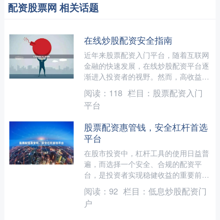
配资股票网 相关话题
在线炒股配资安全指南
近年来股票配资入门平台，随着互联网
金融的快速发展，在线炒股配资平台逐
渐进入投资者的视野。然而，高收益往
往伴随着高风险，如何安全、合规地使
阅读：
118
栏目：
股票配资入门
用配资服务，成为每位投资....
平台
股票配资惠管钱，安全杠杆首选
平台
在股市投资中，杠杆工具的使用日益普
遍，而选择一个安全、合规的配资平
台，是投资者实现稳健收益的重要前
提。**惠管钱**作为业内知名的股票配
阅读：
92
栏目：
低息炒股配资门
资平台，始终坚持以用户资....
户