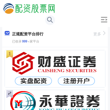
正规配资平台排行
更多
已收录
999
+家平台