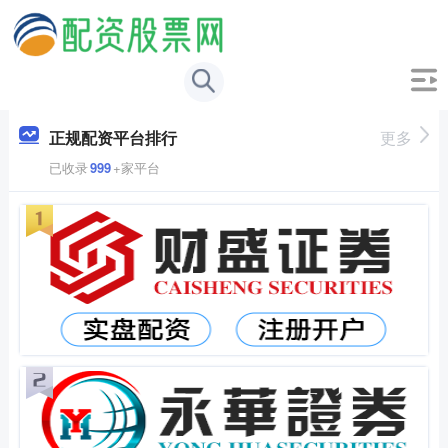
正规配资平台排行
更多
已收录
999
+家平台