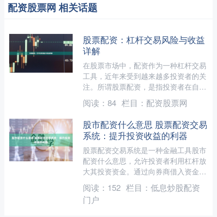
配资股票网 相关话题
股票配资：杠杆交易风险与收益
详解
在股票市场中，配资作为一种杠杆交易
工具，近年来受到越来越多投资者的关
注。所谓股票配资，是指投资者在自有
资金基础上，通过配资平台借入额外资
阅读：
84
栏目：
配资股票网
金进行股票交易，从而放大....
股市配资什么意思 股票配资交易
系统：提升投资收益的利器
股票配资交易系统是一种金融工具股市
配资什么意思，允许投资者利用杠杆放
大其投资资金。通过向券商借入资金，
投资者可以购买更多股票，从而增加潜
阅读：
152
栏目：
低息炒股配资
在收益。 配资公司提供杠....
门户