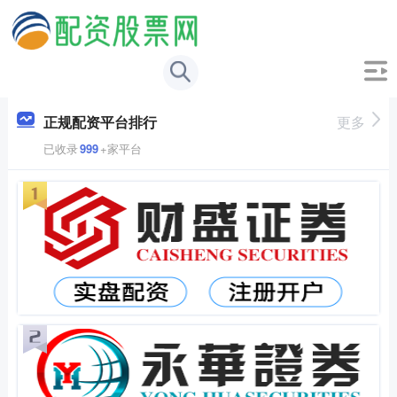
正规配资平台排行
更多
已收录
999
+家平台