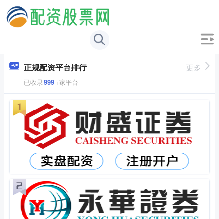
正规配资平台排行
更多
已收录
999
+家平台