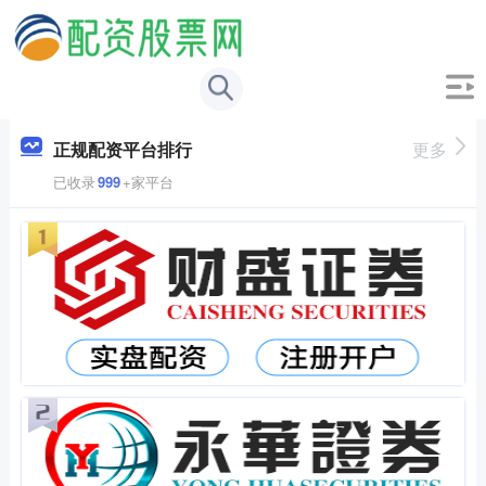
正规配资平台排行
更多
已收录
999
+家平台