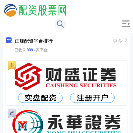
正规配资平台排行
更多
已收录
999
+家平台