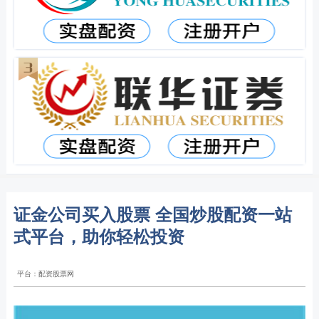
证金公司买入股票 全国炒股配资一站
式平台，助你轻松投资
平台：配资股票网