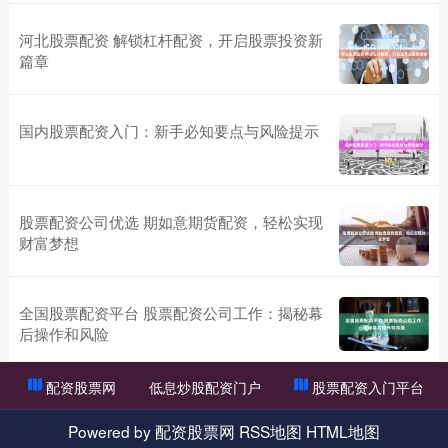
河北股票配资 解锁杠杆配资，开启股票投资新
篇章
国内股票配资入门：新手必知要点与风险提示
股票配资公司优选 期如意期货配资，轻松实现
财富梦想
全国股票配资平台 股票配资公司工作：揭秘幕
后操作和风险
配资股票网
低息炒股配资门户
股票配资入门平台
Powered by
配资股票网
RSS地图
HTML地图