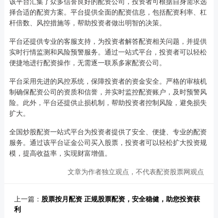
该平台汇集了众多信誉良好的配资公司，投资者可根据自身需求选
择合适的配资方案。平台提供全面的配资信息，包括配资利率、杠
杆倍数、风控措施等，帮助投资者做出明智的决策。
平台还提供专业的客服支持，为投资者解答配资相关问题，并提供
实时行情监测和风险预警服务。通过一站式平台，投资者可以轻松
便捷地进行配资操作，无需逐一联系多家配资公司。
平台采用先进的风控系统，保障投资者的资金安全。严格的审核机
制确保配资公司的资质和信誉，并实时监控配资账户，及时预警风
险。此外，平台还提供止损机制，帮助投资者控制风险，避免损失
扩大。
全国炒股配资一站式平台为投资者提供了安全、便捷、专业的配资
服务。通过该平台证金公司买入股票，投资者可以轻松扩大投资规
模，提高收益率，实现财富增值。
文章为作者独立观点，不代表配资股票网观点
上一篇：
股票按月配资 正规股票配资，安全稳健，助您投资获
利