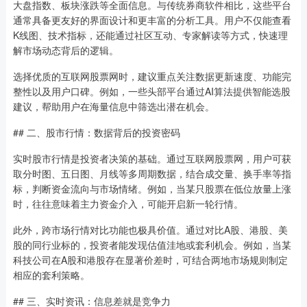
大盘指数、板块涨跌等全面信息。与传统券商软件相比，这些平台
通常具备更友好的界面设计和更丰富的分析工具。用户不仅能查看
K线图、技术指标，还能通过社区互动、专家解读等方式，快速理
解市场动态背后的逻辑。
选择优质的互联网股票网时，建议重点关注数据更新速度、功能完
整性以及用户口碑。例如，一些头部平台通过AI算法提供智能选股
建议，帮助用户在海量信息中筛选出潜在机会。
## 二、股市行情：数据背后的投资密码
实时股市行情是投资者决策的基础。通过互联网股票网，用户可获
取分时图、五日图、月线等多周期数据，结合成交量、换手率等指
标，判断资金流向与市场情绪。例如，当某只股票在低位放量上涨
时，往往意味着主力资金介入，可能开启新一轮行情。
此外，跨市场行情对比功能也极具价值。通过对比A股、港股、美
股的同行业标的，投资者能发现估值洼地或套利机会。例如，当某
科技公司在A股和港股存在显著价差时，可结合两地市场规则制定
相应的套利策略。
## 三、实时资讯：信息差就是竞争力