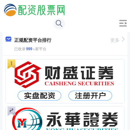
正规配资平台排行
更多
已收录
999
+家平台