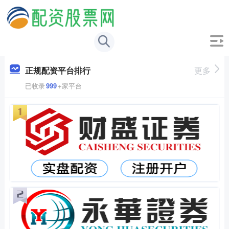
正规配资平台排行
更多
已收录
999
+家平台