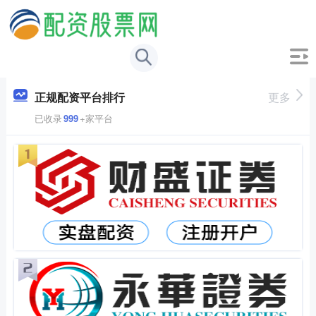
正规配资平台排行
更多
已收录
999
+家平台